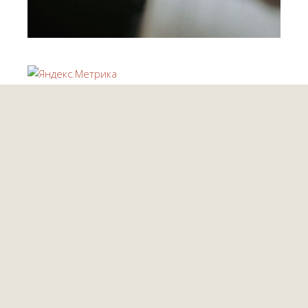
Религиозная организация – Московская Церковь
ЕХБ «Воскресение»
© 1990-
2026
115409, Каширское шоссе, дом 70 корпус 2