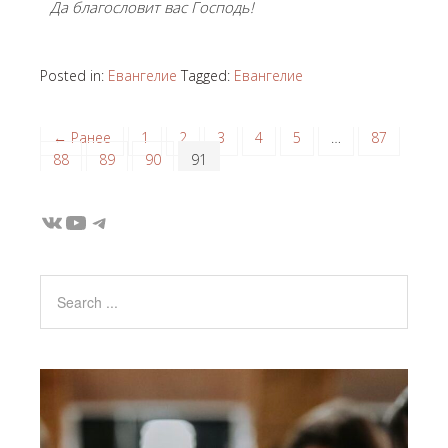
Да благословит вас Господь!
Posted in:
Евангелие
Tagged:
Евангелие
← Ранее
1
2
3
4
5
…
87
88
89
90
91