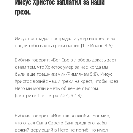
Иисус Христос заплатил за наши
грехи.
Иисус пострадал пострадал и умер на кресте за
нас, «чтобы взять грехи наши» {1-е Иоанн 3:5}
Библия говорит: «Бог Свою любовь доказывает
к нам тем, что Христос умер за нас, когда мы
были еще грешниками» {Римлянам 5:8}. Иисус
Христос вознёс наши грехи на крест, чтобы чрез
Него мы могли иметь общение с Богом.
{смотрите 1-е Петра 2:24; 3:18}.
Библия говорит: «Ибо так возлюбил Бог мир,
что отдал Сына Своего Единородного, дабы
всякий верующий в Него не погиб, но имел