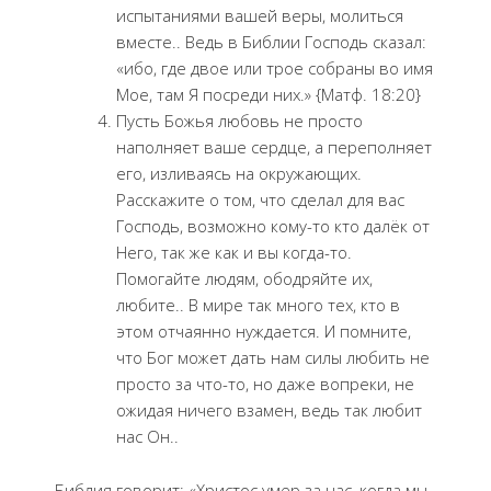
испытаниями вашей веры, молиться
вместе.. Ведь в Библии Господь сказал:
«ибо, где двое или трое собраны во имя
Мое, там Я посреди них.» {Матф. 18:20}
Пусть Божья любовь не просто
наполняет ваше сердце, а переполняет
его, изливаясь на окружающих.
Расскажите о том, что сделал для вас
Господь, возможно кому-то кто далёк от
Него, так же как и вы когда-то.
Помогайте людям, ободряйте их,
любите.. В мире так много тех, кто в
этом отчаянно нуждается. И помните,
что Бог может дать нам силы любить не
просто за что-то, но даже вопреки, не
ожидая ничего взамен, ведь так любит
нас Он..
Библия говорит: «Христос умер за нас, когда мы