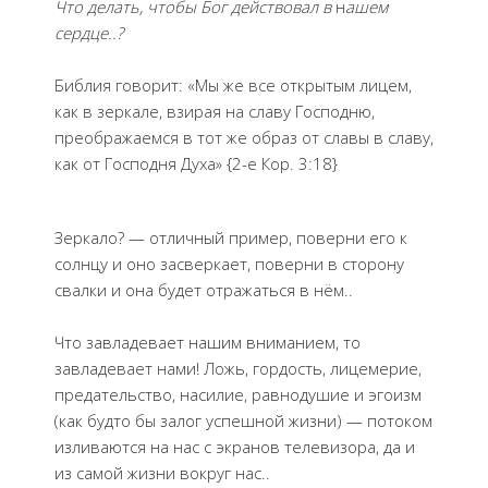
Что делать, чтобы Бог действовал в
н
ашем
сердце..?
Библия говорит: «Мы же все открытым лицем,
как в зеркале, взирая на славу Господню,
преображаемся в тот же образ от славы в славу,
как от Господня Духа» {2-е Кор. 3:18}
Зеркало? — отличный пример, поверни его к
солнцу и оно засверкает, поверни в сторону
свалки и она будет отражаться в нём..
Что завладевает нашим вниманием, то
завладевает нами! Ложь, гордость, лицемерие,
предательство, насилие, равнодушие и эгоизм
(как будто бы залог успешной жизни) — потоком
изливаются на нас с экранов телевизора, да и
из самой жизни вокруг нас..