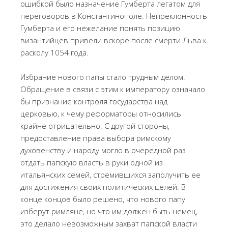
ошибкой было назначение Гумберта легатом для
переговоров в Константинополе. Непреклонность
Гумберта и его нежелание понять позицию
византийцев привели вскоре после смерти Льва к
расколу 1054 года.
Избрание нового папы стало трудным делом.
Обращение в связи с этим к императору означало
бы признание контроля государства над
церковью, к чему реформаторы относились
крайне отрицательно. С другой стороны,
предоставление права выбора римскому
духовенству и народу могло в очередной раз
отдать папскую власть в руки одной из
итальянских семей, стремившихся заполучить ее
для достижения своих политических целей. В
конце концов было решено, что нового папу
изберут римляне, но что им должен быть немец,
это делало невозможным захват папской власти