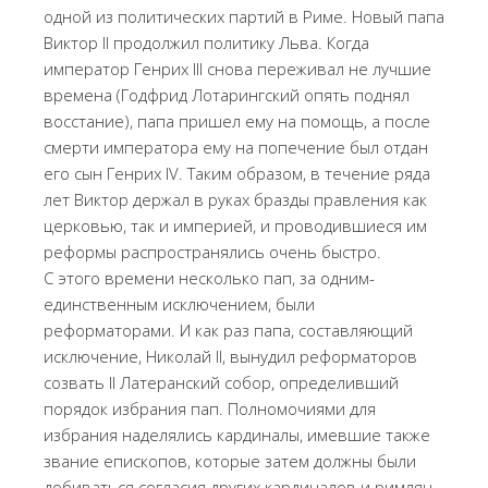
одной из политических партий в Риме. Новый папа
Виктор II продолжил политику Льва. Когда
император Генрих III снова переживал не лучшие
времена (Годфрид Лотарингский опять поднял
восстание), папа пришел ему на помощь, а после
смерти императора ему на попечение был отдан
его сын Генрих IV. Таким образом, в течение ряда
лет Виктор держал в руках бразды правления как
церковью, так и империей, и проводившиеся им
реформы распространялись очень быстро.
С этого времени несколько пап, за одним-
единственным исключением, были
реформаторами. И как раз папа, составляющий
исключение, Николай II, вынудил реформаторов
созвать II Латеранский собор, определивший
порядок избрания пап. Полномочиями для
избрания наделялись кардиналы, имевшие также
звание епископов, которые затем должны были
добиваться согласия других кардиналов и римлян.