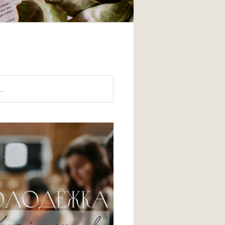
акте
Tube
elegram