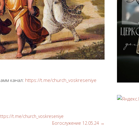
рамм канал:
https://t.me/church_voskreseniye
tps://t.me/church_voskreseniye
Богослужение 12.05.24
→