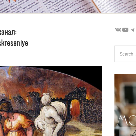
ВКонт
You
T
канал:
skreseniye